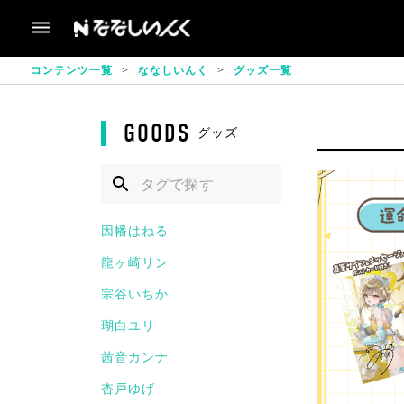
コンテンツ一覧
ななしいんく
グッズ一覧
GOODS
グッズ
因幡はねる
龍ヶ崎リン
宗谷いちか
瑚白ユリ
茜音カンナ
杏戸ゆげ