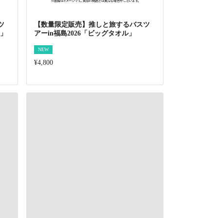
ツ
【数量限定販売】推しと旅するバスツ
ト」
アーin福島2026「ビッグタオル」
NEW
¥4,800