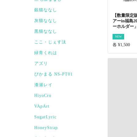
銀猫ななし
【数量限定
灰猫ななし
アーin福島
ーホルダー
黒猫ななし
NEW
ここ・じぇす汰
各 ¥1,500
緑青くれは
アズリ
ぴかまる NS-PT01
漆瀬レイ
HiyoCro
VApArt
SugarLyric
HoneyStrap