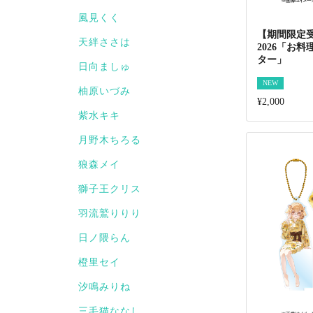
風見くく
【期間限定
天絆ささは
2026「お
ター」
日向ましゅ
NEW
柚原いづみ
¥2,000
紫水キキ
月野木ちろる
狼森メイ
獅子王クリス
羽流鷲りりり
日ノ隈らん
橙里セイ
汐鳴みりね
三毛猫ななし