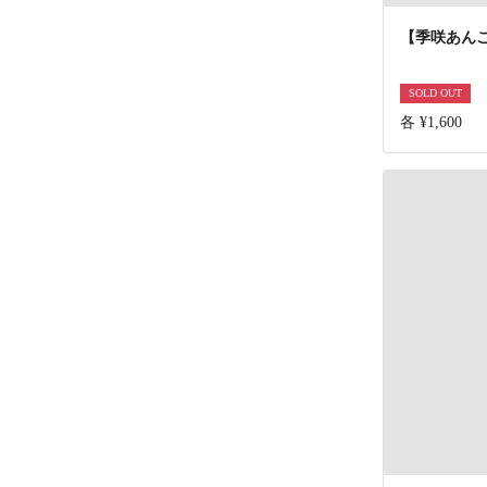
【季咲あん
SOLD OUT
各 ¥1,600