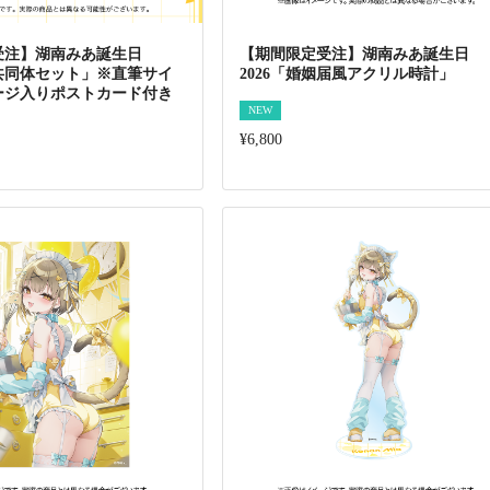
受注】湖南みあ誕生日
【期間限定受注】湖南みあ誕生日
命共同体セット」※直筆サイ
2026「婚姻届風アクリル時計」
ージ入りポストカード付き
NEW
¥6,800