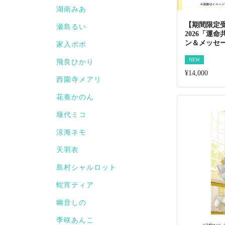
湖南みあ
【期間限定
瀬島るい
2026「運
ン＆メッセ
家入ポポ
NEW
飛良ひかり
¥14,000
西園寺メアリ
花奏かのん
堰代ミコ
涼海ネモ
天羽衣
島村シャルロット
蛇宵ティア
幽音しの
季咲あんこ